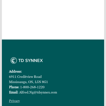
Address:
6911 Creditview Road
Mississauga, ON, L5N 8G1
Phone
: 1-800-268-1220
Email
: Alfred.Ng@tdsynnex.com
Privacy