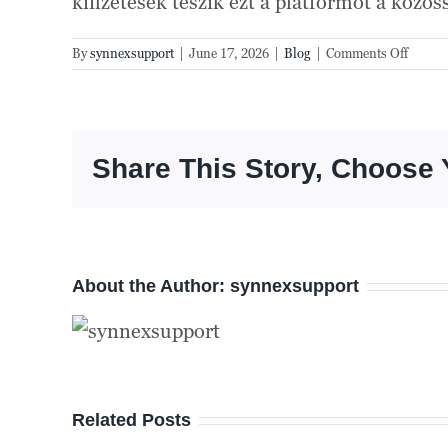
kifizetések teszik ezt a platformot a közö
on
By
synnexsupport
|
June 17, 2026
|
Blog
|
Comments Off
A
ggbet
platfo
átfogó
bemuta
Share This Story, Choose 
és
előnyei
About the Author:
synnexsupport
Related Posts