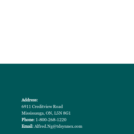
Address:
6911 Creditview Road
Mississauga, ON, L5N 8G1
Phone
: 1-800-268-1220
Email
: Alfred.Ng@tdsynnex.com