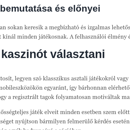
 bemutatása és előnyei
an sokan keresik a megbízható és izgalmas lehetős
 kínál minden játékosnak. A felhasználói élmény és
 kaszinót választani
tosít, legyen szó klasszikus asztali játékokról va
obileszközökön egyaránt, így bárhonnan elérhető
y a regisztrált tagok folyamatosan motiváltak mar
ősségteljes játék elveit minden esetben szem előtt 
tséget nyújtson bármilyen felmerülő kérdés esetén.