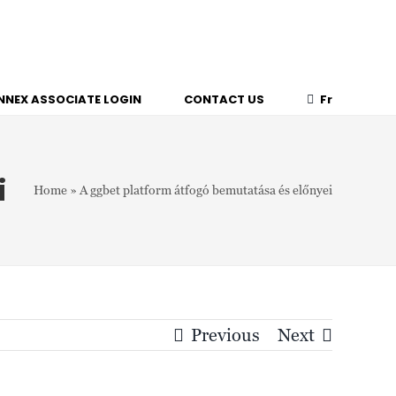
NNEX ASSOCIATE LOGIN
CONTACT US
Fr
i
Home
»
A ggbet platform átfogó bemutatása és előnyei
Previous
Next