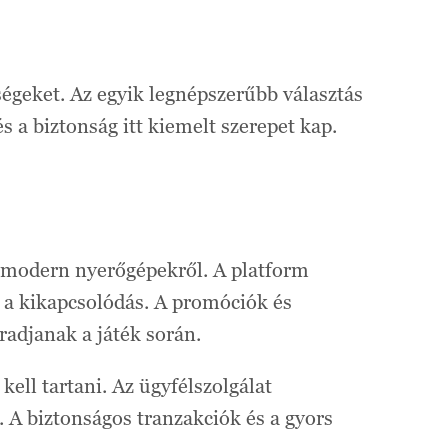
égeket. Az egyik legnépszerűbb választás
 a biztonság itt kiemelt szerepet kap.
gy modern nyerőgépekről. A platform
 a kikapcsolódás. A promóciók és
adjanak a játék során.
kell tartani. Az ügyfélszolgálat
 A biztonságos tranzakciók és a gyors