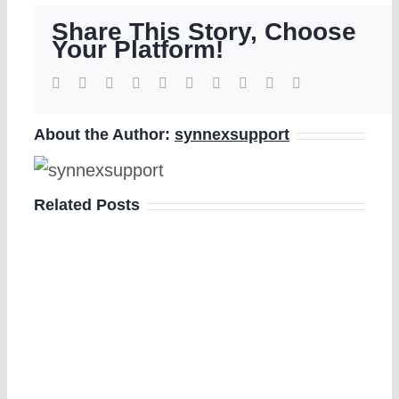
de
Share This Story, Choose
juego
Your Platform!
premium
en
LeoVegas
Facebook
Twitter
Reddit
LinkedIn
WhatsApp
Tumblr
Pinterest
Vk
Xing
Email
About the Author:
synnexsupport
Related Posts