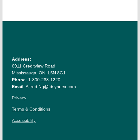
Address:
6911 Creditview Road
Mississauga, ON, L5N 8G1
Phone
: 1-800-268-1220
Email
: Alfred.Ng@tdsynnex.com
Privacy
Terms & Conditions
Accessibility