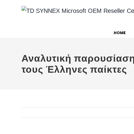
Skip
to
content
HOME
Αναλυτική παρουσίαση 
τους Έλληνες παίκτες