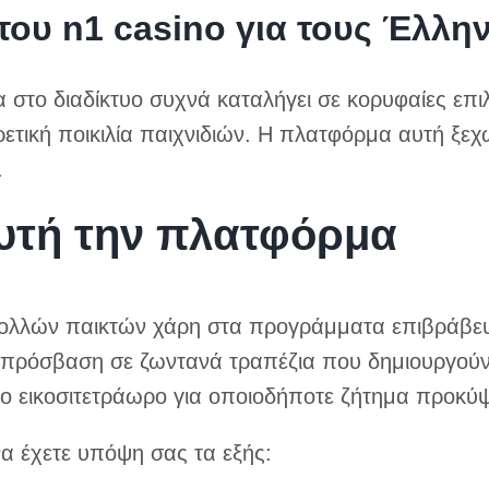
ου n1 casino για τους Έλλην
 στο διαδίκτυο συχνά καταλήγει σε κορυφαίες επι
ρετική ποικιλία παιχνιδιών. Η πλατφόρμα αυτή ξεχ
.
 αυτή την πλατφόρμα
η πολλών παικτών χάρη στα προγράμματα επιβράβε
υν πρόσβαση σε ζωντανά τραπέζια που δημιουργούν
το εικοσιτετράωρο για οποιοδήποτε ζήτημα προκύψ
να έχετε υπόψη σας τα εξής: