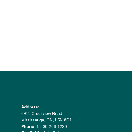
Address:
6911 Creditview Road
Mississauga, ON, L5N 8G1
Phone
: 1-800-268-1220