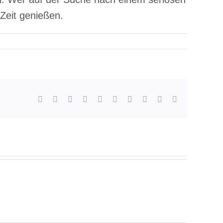
 Zeit genießen.
Facebook
Twitter
Reddit
LinkedIn
WhatsApp
Tumblr
Pinterest
Vk
Xing
Email