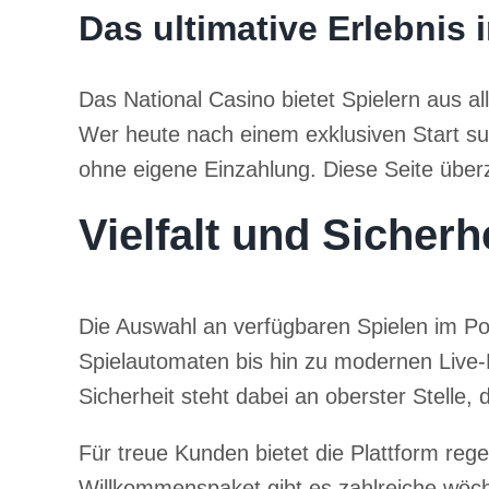
Das ultimative Erlebnis
Das National Casino bietet Spielern aus a
Wer heute nach einem exklusiven Start su
ohne eigene Einzahlung. Diese Seite überz
Vielfalt und Sicherh
Die Auswahl an verfügbaren Spielen im Por
Spielautomaten bis hin zu modernen Live-D
Sicherheit steht dabei an oberster Stelle
Für treue Kunden bietet die Plattform rege
Willkommenspaket gibt es zahlreiche wöche