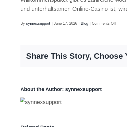
und unterhaltsamen Online-Casino ist, wird
on
By
synnexsupport
|
June 17, 2026
|
Blog
|
Comments Off
Das
ultimat
Erlebn
im
Nation
Share This Story, Choose 
Casino
entdec
About the Author:
synnexsupport