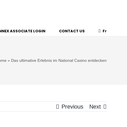
NNEX ASSOCIATE LOGIN
CONTACT US
Fr
ome
»
Das ultimative Erlebnis im National Casino entdecken
Previous
Next