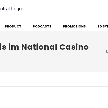
PRODUCT
PODCASTS
PROMOTIONS
TD SY
is im National Casino
H