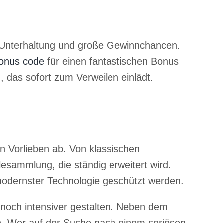
n
de Unterhaltung und große Gewinnchancen.
bonus code
für einen fantastischen Bonus
, das sofort zum Verweilen einlädt.
en Vorlieben ab. Von klassischen
lesammlung, die ständig erweitert wird.
 modernster Technologie geschützt werden.
s noch intensiver gestalten. Neben dem
gen. Wer auf der Suche nach einem seriösen