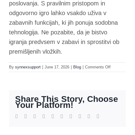
poslovanja. S pravilnim pristopom in
odgovorno igro lahko vsakdo uživa v
zabavnih funkcijah, ki jih ponuja sodobna
tehnologija. Ne pozabite, da je bistvo
igranja predvsem v zabavi in sprostitvi ob
premišljenih vložkih.
on
By
synnexsupport
|
June 17, 2026
|
Blog
|
Comments Off
Vse
kar
morate
vedeti
Share This Story, Choose
o
Your Platform!
uporabi
platforme
Stake
Facebook
Twitter
Reddit
LinkedIn
WhatsApp
Tumblr
Pinterest
Vk
Xing
Email