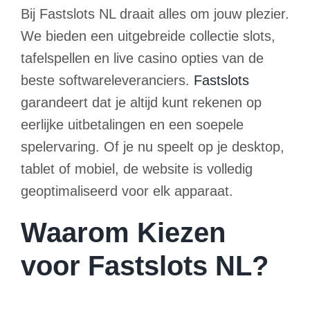
Bij Fastslots NL draait alles om jouw plezier.
We bieden een uitgebreide collectie slots,
tafelspellen en live casino opties van de
beste softwareleveranciers.
Fastslots
garandeert dat je altijd kunt rekenen op
eerlijke uitbetalingen en een soepele
spelervaring. Of je nu speelt op je desktop,
tablet of mobiel, de website is volledig
geoptimaliseerd voor elk apparaat.
Waarom Kiezen
voor Fastslots NL?