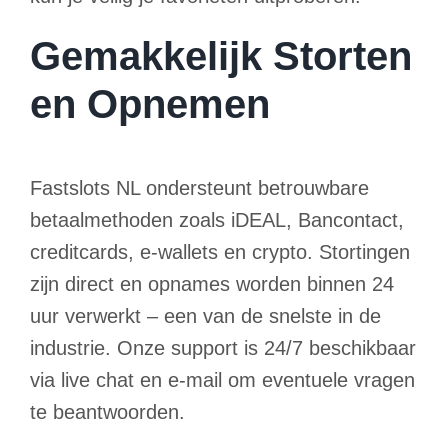
Gemakkelijk Storten
en Opnemen
Fastslots NL ondersteunt betrouwbare
betaalmethoden zoals iDEAL, Bancontact,
creditcards, e-wallets en crypto. Stortingen
zijn direct en opnames worden binnen 24
uur verwerkt – een van de snelste in de
industrie. Onze support is 24/7 beschikbaar
via live chat en e-mail om eventuele vragen
te beantwoorden.