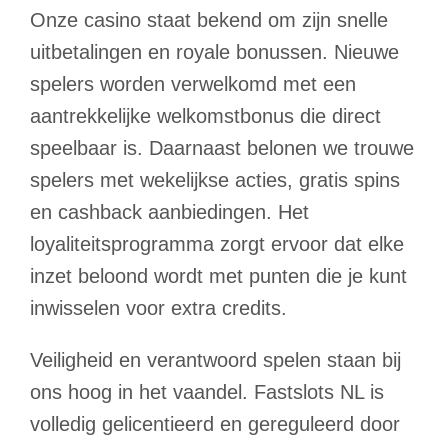
Onze casino staat bekend om zijn snelle
uitbetalingen en royale bonussen. Nieuwe
spelers worden verwelkomd met een
aantrekkelijke welkomstbonus die direct
speelbaar is. Daarnaast belonen we trouwe
spelers met wekelijkse acties, gratis spins
en cashback aanbiedingen. Het
loyaliteitsprogramma zorgt ervoor dat elke
inzet beloond wordt met punten die je kunt
inwisselen voor extra credits.
Veiligheid en verantwoord spelen staan bij
ons hoog in het vaandel. Fastslots NL is
volledig gelicentieerd en gereguleerd door