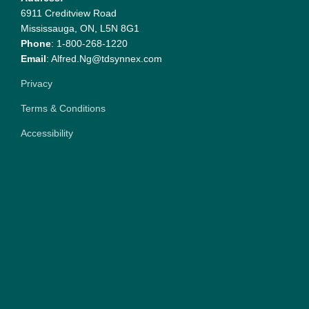
6911 Creditview Road
Mississauga, ON, L5N 8G1
Phone
: 1-800-268-1220
Email
: Alfred.Ng@tdsynnex.com
Privacy
Terms & Conditions
Accessibility