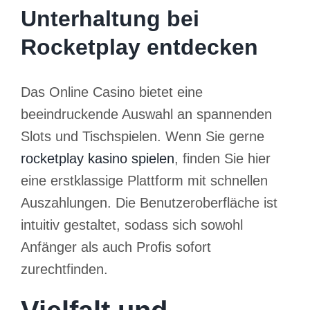
Unterhaltung bei
Rocketplay entdecken
Das Online Casino bietet eine
beeindruckende Auswahl an spannenden
Slots und Tischspielen. Wenn Sie gerne
rocketplay kasino spielen
, finden Sie hier
eine erstklassige Plattform mit schnellen
Auszahlungen. Die Benutzeroberfläche ist
intuitiv gestaltet, sodass sich sowohl
Anfänger als auch Profis sofort
zurechtfinden.