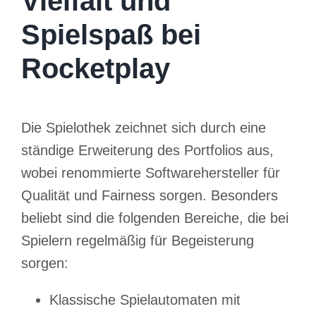
Vielfalt und
Spielspaß bei
Rocketplay
Die Spielothek zeichnet sich durch eine
ständige Erweiterung des Portfolios aus,
wobei renommierte Softwarehersteller für
Qualität und Fairness sorgen. Besonders
beliebt sind die folgenden Bereiche, die bei
Spielern regelmäßig für Begeisterung
sorgen:
Klassische Spielautomaten mit