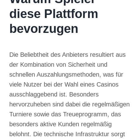
diese Plattform
bevorzugen
Die Beliebtheit des Anbieters resultiert aus
der Kombination von Sicherheit und
schnellen Auszahlungsmethoden, was für
viele Nutzer bei der Wahl eines Casinos
ausschlaggebend ist. Besonders
hervorzuheben sind dabei die regelmäßigen
Turniere sowie das Treueprogramm, das
besonders aktive Kunden regelmäßig
belohnt. Die technische Infrastruktur sorgt