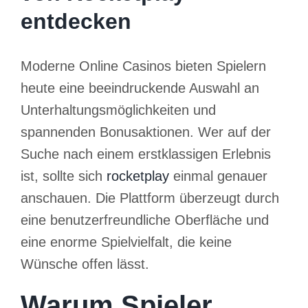
entdecken
Moderne Online Casinos bieten Spielern
heute eine beeindruckende Auswahl an
Unterhaltungsmöglichkeiten und
spannenden Bonusaktionen. Wer auf der
Suche nach einem erstklassigen Erlebnis
ist, sollte sich
rocketplay
einmal genauer
anschauen. Die Plattform überzeugt durch
eine benutzerfreundliche Oberfläche und
eine enorme Spielvielfalt, die keine
Wünsche offen lässt.
Warum Spieler