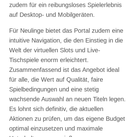
zudem für ein reibungsloses Spielerlebnis
auf Desktop- und Mobilgeräten.
Für Neulinge bietet das Portal zudem eine
intuitive Navigation, die den Einstieg in die
Welt der virtuellen Slots und Live-
Tischspiele enorm erleichtert.
Zusammenfassend ist das Angebot ideal
für alle, die Wert auf Qualität, faire
Spielbedingungen und eine stetig
wachsende Auswahl an neuen Titeln legen.
Es lohnt sich definitiv, die aktuellen
Aktionen zu prüfen, um das eigene Budget
optimal einzusetzen und maximale