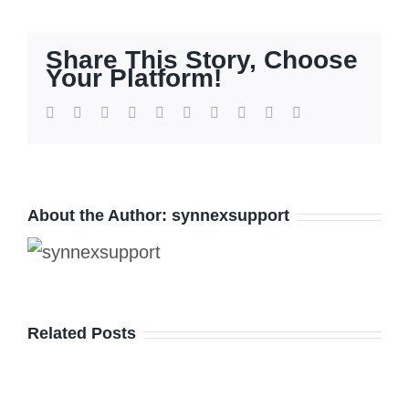
platformie
Total
Share This Story, Choose
Casino
Your Platform!
w
Polsce
Facebook
Twitter
Reddit
LinkedIn
WhatsApp
Tumblr
Pinterest
Vk
Xing
Email
About the Author:
synnexsupport
Related Posts