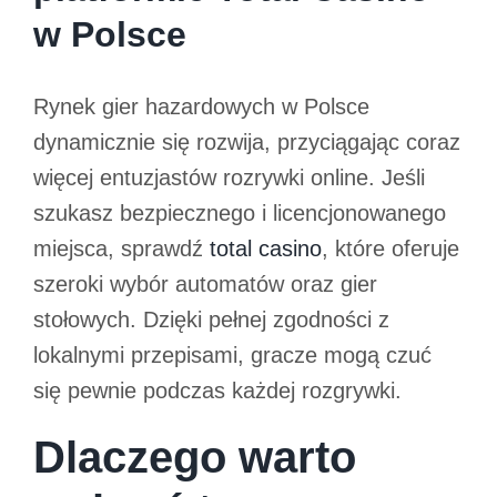
w Polsce
Rynek gier hazardowych w Polsce
dynamicznie się rozwija, przyciągając coraz
więcej entuzjastów rozrywki online. Jeśli
szukasz bezpiecznego i licencjonowanego
miejsca, sprawdź
total casino
, które oferuje
szeroki wybór automatów oraz gier
stołowych. Dzięki pełnej zgodności z
lokalnymi przepisami, gracze mogą czuć
się pewnie podczas każdej rozgrywki.
Dlaczego warto