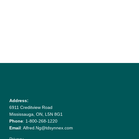
Address:
6911 Creditview Road
Mississauga, ON, L5N 8G1
Phone
: 1-800-268-1220
Email
: Alfred.Ng@tdsynnex.com